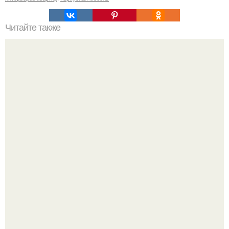
Читайте также
Удобные идеи для дома.
Нейросети добрались до семейных чатов, и теперь под