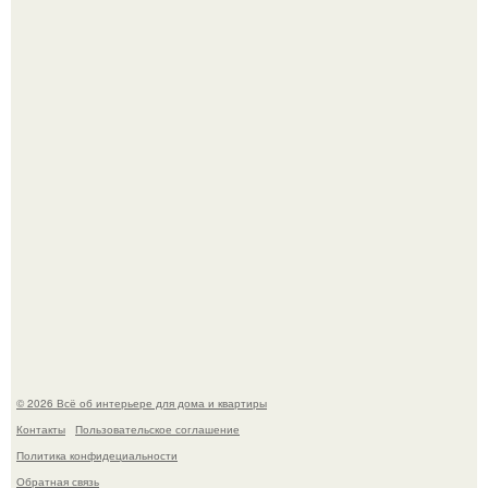
Три года назад мы купили борщевичное поле и
придумали мечту!
Стильная квартира в светлых приятных тонах.
© 2026 Всё об интерьере для дома и квартиры
Контакты
Пользовательское соглашение
Политика конфидециальности
Обратная связь