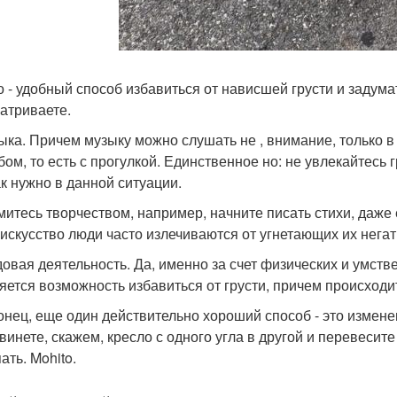
но - удобный способ избавиться от нависшей грусти и задума
атриваете.
зыка. Причем музыку можно слушать не , внимание, только 
бом, то есть с прогулкой. Единственное но: не увлекайтесь
ак нужно в данной ситуации.
ймитесь творчеством, например, начните писать стихи, даже
 искусство люди часто излечиваются от угнетающих их негат
удовая деятельность. Да, именно за счет физических и умст
яется возможность избавиться от грусти, причем происходи
конец, еще один действительно хороший способ - это измен
инете, скажем, кресло с одного угла в другой и перевесите 
ать. Mohito.