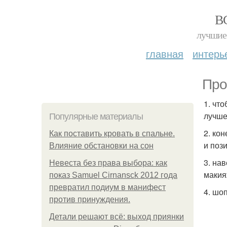
В
лучшие 
главная
интерь
Про
1. чт
лучше
Популярные материалы
2. ко
Как поставить кровать в спальне.
и поз
Влияние обстановки на сон
3. на
Невеста без права выбора: как
макия
показ Samuel Cirnansck 2012 года
превратил подиум в манифест
4. шо
против принуждения.
Детали решают всё: выход приянки