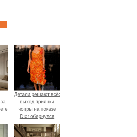
Детали решают всё:
-за
выход приянки
яете
чопры на показе
Dior обернулся
шквалом критики
из-за небрежного