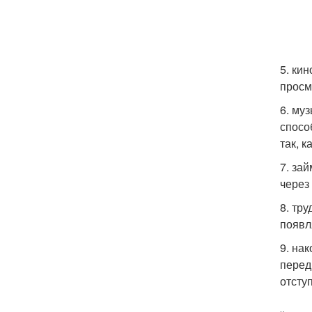
5. ки
просм
6. му
спосо
так, к
7. за
через
8. тр
появл
9. на
передв
отступ