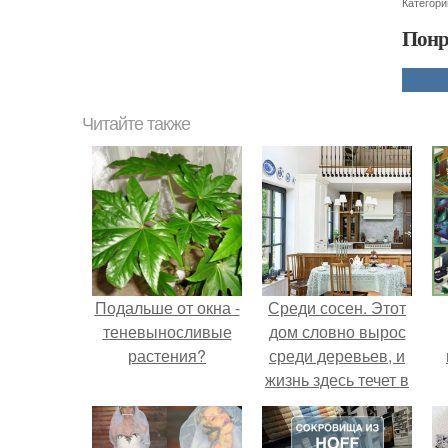
Категори
Понр
Читайте также
Подальше от окна -
Среди сосен. Этот
теневыносливые
дом словно вырос
растения?
среди деревьев, и
жизнь здесь течет в
собственном ритме
- спокойно, без