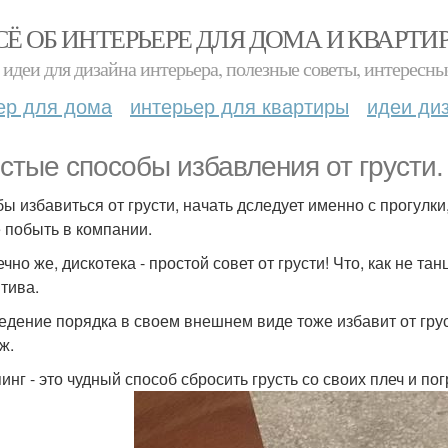
СЁ ОБ ИНТЕРЬЕРЕ ДЛЯ ДОМА И КВАРТИ
идеи для дизайна интерьера, полезные советы, интересны
ер для дома
интерьер для квартиры
идеи ди
стые способы избавления от грусти.
обы избавиться от грусти, начать дследует именно с прогулк
 побыть в компании.
нечно же, дискотека - простой совет от грусти! Что, как не
итива.
ведение порядка в своем внешнем виде тоже избавит от грус
ж.
пинг - это чудный способ сбросить грусть со своих плеч и по