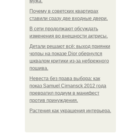
мужа.
Почему в советских квартирах
ставили сразу две входные двери.
В сети продолжают обсуждать
изменения во внешности актрисы.
Детали решают всё: выход приянки
чопры на показе Dior обернулся
шквалом критики из-за небрежного
пошива.
Невеста без права выбора: как
показ Samuel Cirnansck 2012 года
превратил подиум в манифест
против принуждения.
Растения как украшения интерьера.