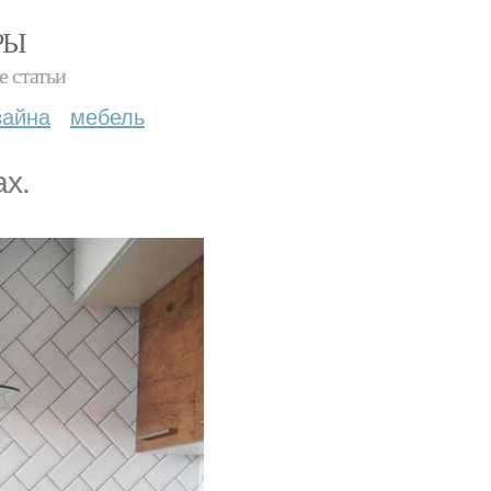
РЫ
е статьи
зайна
мебель
ах.