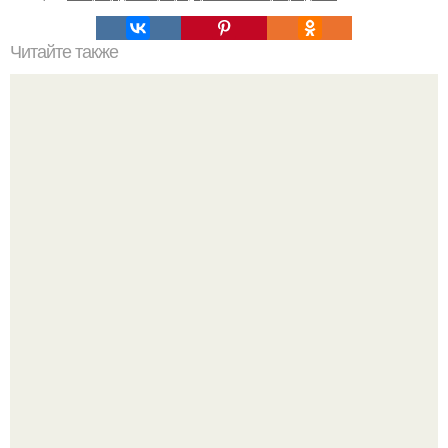
Читайте также
Деньги в углах квартиры. Народные приметы на
богатство