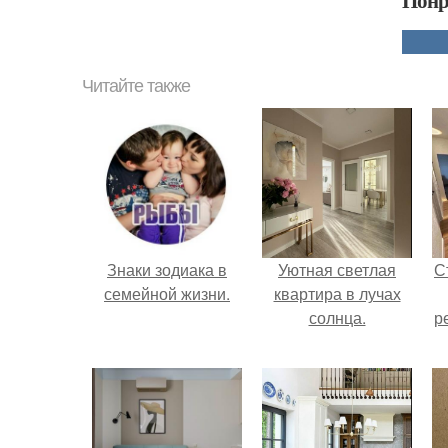
Читайте также
Знаки зодиака в
Уютная светлая
С
семейной жизни.
квартира в лучах
солнца.
р