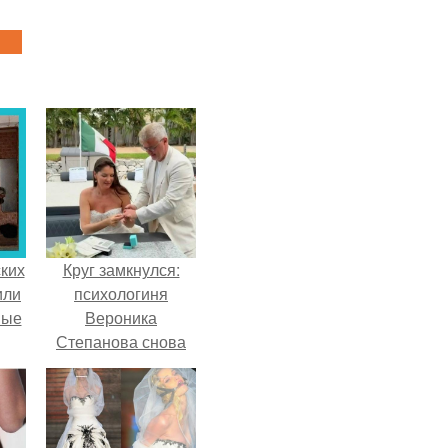
ких
Круг замкнулся:
или
психологиня
ные
Вероника
Степанова снова
вышла замуж за
собственного
бывшего мужа.