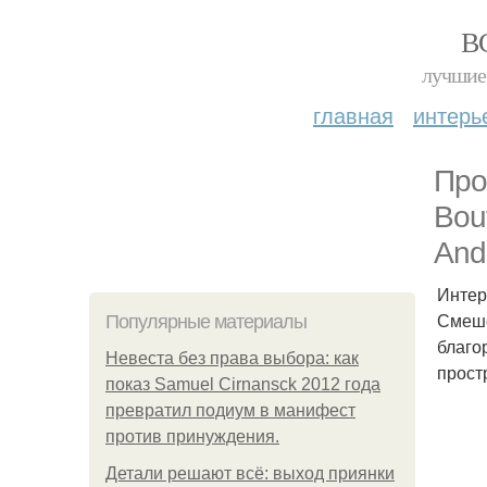
В
лучшие 
главная
интерь
Про
Bou
Ando
Интер
Смеше
Популярные материалы
благо
Невеста без права выбора: как
прост
показ Samuel Cirnansck 2012 года
превратил подиум в манифест
против принуждения.
Детали решают всё: выход приянки