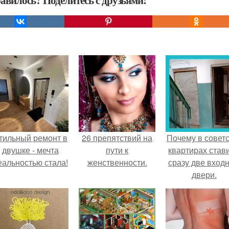
тильный ремонт в
26 препятствий на
Почему в советс
двушке - мечта
пути к
квартирах став
еальностью стала!
женственности.
сразу две вход
двери.