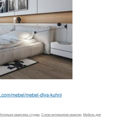
best.com/mebel/mebel-dlya-kuhni
Интерьер квартиры студии
,
Стили интерьеров квартир
,
Мебель для