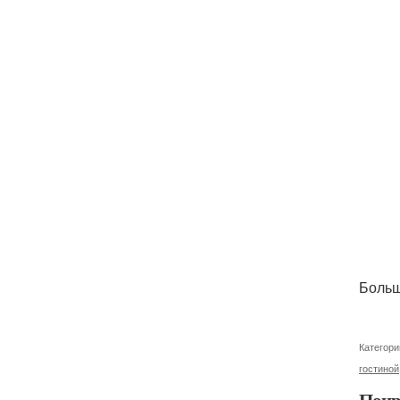
Больш
Категори
гостиной
Понр