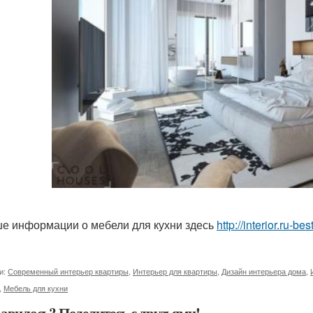
е информации о мебели для кухни здесь
http://interior.ru-
и:
Современный интерьер квартиры
,
Интерьер для квартиры
,
Дизайн интерьера дома
,
,
Мебель для кухни
авилось? Поделитесь с друзьями!