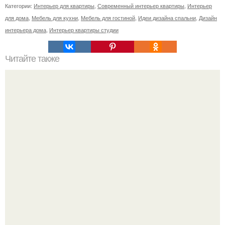
Категории:
Интерьер для квартиры
,
Современный интерьер квартиры
,
Интерьер
для дома
,
Мебель для кухни
,
Мебель для гостиной
,
Идеи дизайна спальни
,
Дизайн
интерьера дома
,
Интерьер квартиры студии
Читайте также
Пенные розы - уникальное изобретение корейской
флористической академии.