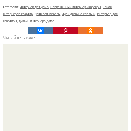
Категории:
Интерьер для дома
,
Современный интерьер квартиры
,
Стили
интерьеров квартир
,
Дешевая мебель
,
Идеи дизайна спальни
,
Интерьер для
квартиры
,
Дизайн интерьера дома
Читайте также
ADD Awards / Winners.