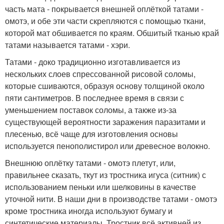
часть мата - покрывается внешней оплёткой татами -
омотэ, и обе эти части скрепляются с помощью ткани,
которой мат обшивается по краям. Обшитый тканью край
татами называется татами - хэри.
Татами - доко традиционно изготавливается из
нескольких слоев спрессованной рисовой соломы,
которые сшиваются, образуя основу толщиной около
пяти сантиметров. В последнее время в связи с
уменьшением поставок соломы, а также из-за
существующей вероятности заражения паразитами и
плесенью, всё чаще для изготовления основы
используется пенополистирол или древесное волокно.
Внешнюю оплётку татами - омотэ плетут, или,
правильнее сказать, ткут из тростника игуса (ситник) с
использованием пеньки или шелковины в качестве
уточной нити. В наши дни в производстве татами - омотэ
кроме тростника иногда используют бумагу и
синтетические материалы. Тростник всё активней из