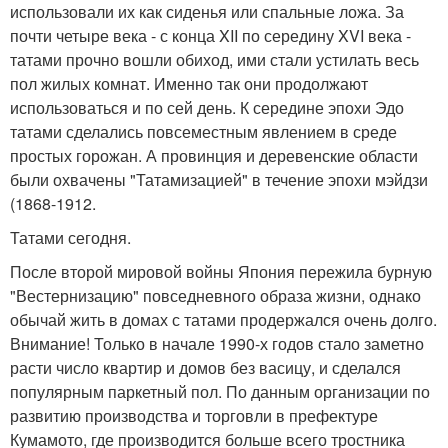
использовали их как сиденья или спальные ложа. За
почти четыре века - с конца XII по середину XVI века -
татами прочно вошли обиход, ими стали устилать весь
пол жилых комнат. Именно так они продолжают
использоваться и по сей день. К середине эпохи Эдо
татами сделались повсеместным явлением в среде
простых горожан. А провинция и деревенские области
были охвачены "Татамизацией" в течение эпохи мэйдзи
(1868-1912.
Татами сегодня.
После второй мировой войны Япония пережила бурную
"Вестернизацию" повседневного образа жизни, однако
обычай жить в домах с татами продержался очень долго.
Внимание! Только в начале 1990-х годов стало заметно
расти число квартир и домов без васицу, и сделался
популярным паркетный пол. По данным организации по
развитию производства и торговли в префектуре
Кумамото, где производится больше всего тростника