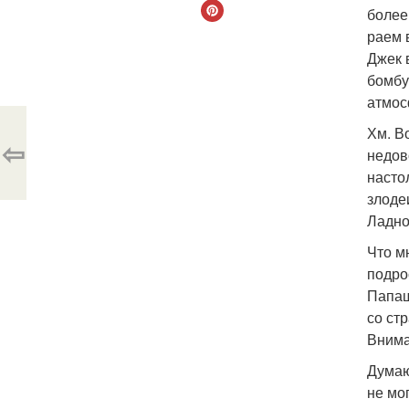
более
раем 
Джек 
бомбу
атмос
Хм. В
⇦
недов
насто
злоде
Ладно
Что м
подро
Папаш
со ст
Внима
Думаю
не мо