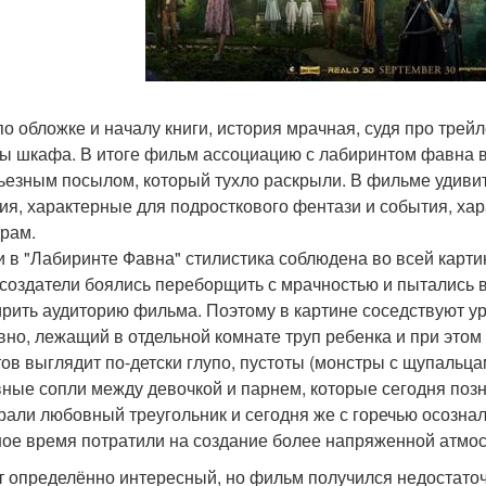
по обложке и началу книги, история мрачная, судя про трей
ы шкафа. В итоге фильм ассоциацию с лабиринтом фавна в
рьезным посылом, который тухло раскрыли. В фильме уди
ия, характерные для подросткового фентази и события, ха
рам.
и в "Лабиринте Фавна" стилистика соблюдена во всей картин
 создатели боялись переборщить с мрачностью и пытались 
рить аудиторию фильма. Поэтому в картине соседствуют ур
вно, лежащий в отдельной комнате труп ребенка и при этом
тов выглядит по-детски глупо, пустоты (монстры с щупальц
ные сопли между девочкой и парнем, которые сегодня позн
рали любовный треугольник и сегодня же с горечью осознал
ое время потратили на создание более напряженной атмос
 определённо интересный, но фильм получился недостаточ