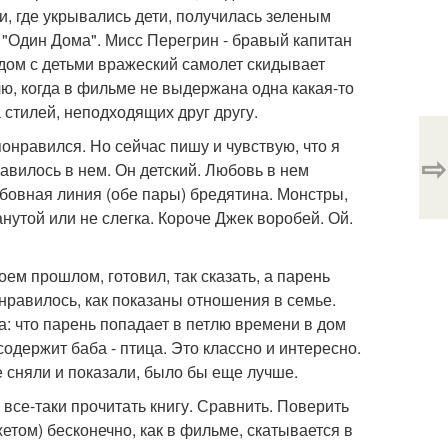
ни, где укрывались дети, получилась зеленым
хе "Один Дома". Мисс Перегрин - бравый капитан
дом с детьми вражеский самолет скидывает
лю, когда в фильме не выдержана одна какая-то
 стилей, неподходящих друг другу.
понравился. Но сейчас пишу и чувствую, что я
⇨
авилось в нем. Он детский. Любовь в нем
юбовная линия (обе пары) бредятина. Монстры,
анутой или не слегка. Короче Джек воробей. Ой.
ем прошлом, готовил, так сказать, а парень
онравилось, как показаны отношения в семье.
: что парень попадает в петлю времени в дом
одержит баба - птица. Это классно и интересно.
че сняли и показали, было бы еще лучше.
 все-таки прочитать книгу. Сравнить. Поверить
етом) бесконечно, как в фильме, скатывается в