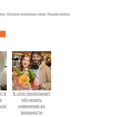
тиры
,
Интерьер деревянных домов
,
Дешевая мебель
т в
В сети продолжают
а
обсуждать
ла!
изменения во
внешности