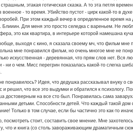
 страшным, этакая готическая сказка. А то эта петля време
в военное - то время. Убийство пустот - цирк какой-то в ду
воробей. При этом каждый вечер в определенное время на 
. Блииин. Для меня это просто селедка с вареньем. Не люб
фера, это как квартира, в интерьере которой намешана куча
ообще, выходя с кино, я сказала своему мч, что фильм мне 
ольна мне понравился фильм, но очень многое мне не понр
лько искусственная - деревянная, что прям слов нет. Вся л
и - ни о чем. Мисс перегрин показалась какой-то слегка шиб
.
не понравилось? Идея, что дедушка рассказывал внуку о сво
с и решил, что все это выдумки и обратился к психологу. П
а достоверным на все сто был. Понравилась сама заваруха
ранными детьми. Способности детей. Что каждый такой дом с
ние! Только в том случае, если бы частично это как-то ина
, посмотреть стоит, составить свое мнение. Мне захотелось
гу, что и книга (со столь завораживающим драматичным сюж