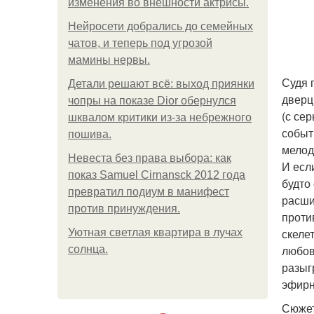
изменения во внешности актрисы.
Нейросети добрались до семейных
чатов, и теперь под угрозой
мамины нервы.
Судя 
Детали решают всё: выход приянки
дверц
чопры на показе Dior обернулся
(с се
шквалом критики из-за небрежного
событ
пошива.
мелод
Невеста без права выбора: как
И есл
показ Samuel Cirnansck 2012 года
будто
превратил подиум в манифест
расши
против принуждения.
проти
скеле
Уютная светлая квартира в лучах
любов
солнца.
разыг
эфирн
Сюжет