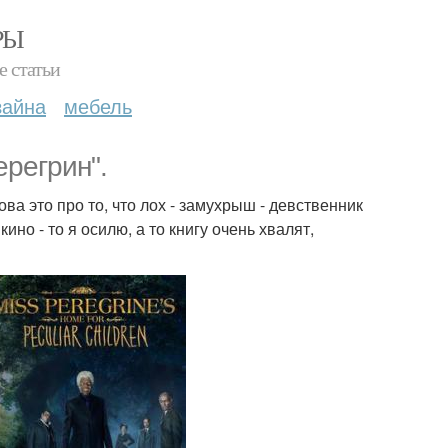
РЫ
е статьи
зайна
мебель
регрин".
ова это про то, что лох - замухрыш - девственник
ино - то я осилю, а то книгу очень хвалят,