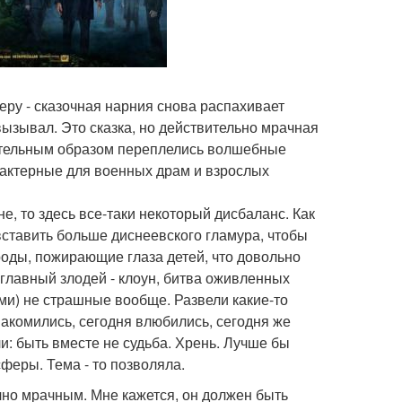
леру - сказочная нарния снова распахивает
ызывал. Это сказка, но действительно мрачная
вительным образом переплелись волшебные
рактерные для военных драм и взрослых
е, то здесь все-таки некоторый дисбаланс. Как
вставить больше диснеевского гламура, чтобы
оды, пожирающие глаза детей, что довольно
 главный злодей - клоун, битва оживленных
ами) не страшные вообще. Развели какие-то
акомились, сегодня влюбились, сегодня же
и: быть вместе не судьба. Хрень. Лучше бы
феры. Тема - то позволяла.
но мрачным. Мне кажется, он должен быть