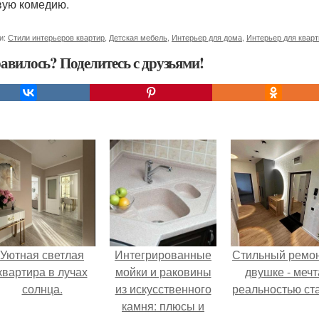
ую комедию.
и:
Стили интерьеров квартир
,
Детская мебель
,
Интерьер для дома
,
Интерьер для квар
авилось? Поделитесь с друзьями!
Уютная светлая
Интегрированные
Стильный ремон
квартира в лучах
мойки и раковины
двушке - мечт
солнца.
из искусственного
реальностью ста
камня: плюсы и