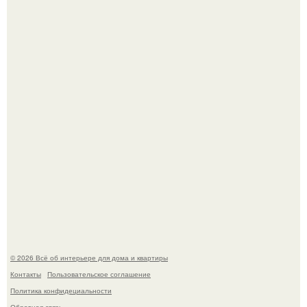
Привет всем дизайнерам интерьеров и не только!
5 ошибок в планировке, из-за которых вы теряете метры.
© 2026 Всё об интерьере для дома и квартиры
Контакты
Пользовательское соглашение
Политика конфидециальности