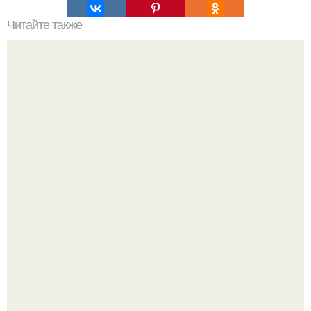
Читайте также
Икеа для прихожей ИДЕИ. Мебель для прихожей
«ИКЕА»: ассортимент и функциональные особенности
В этом просторном пентхаусе с шестью спальнями