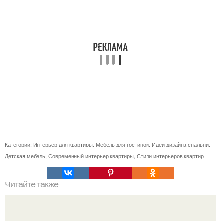
Категории:
Интерьер для квартиры
,
Мебель для гостиной
,
Идеи дизайна спальни
,
Детская мебель
,
Современный интерьер квартиры
,
Стили интерьеров квартир
Читайте также