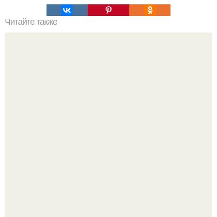
Читайте также
Строгий минимализм в квартире - студии в центре
Москвы.
Откуда у дизайнера так много идей?