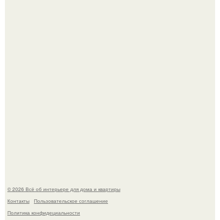
Кёнигсберг. Интерьер дома студенческого братства
"Германия".
Это жилой комплекс в Париже, в пригороде нуази - ле -
гран.
© 2026 Всё об интерьере для дома и квартиры
Контакты
Пользовательское соглашение
Политика конфидециальности