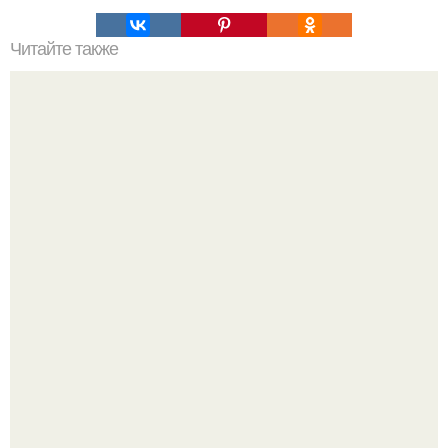
Читайте также
Не ждали? Новенький интерьер для покупки доступен!
Привет всем дизайнерам интерьеров и не только!