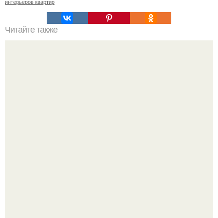
интерьеров квартир
Читайте также
Резьба по дереву в стиле барокко. Резьба по дереву:
стилистические направления и характерные узоры.