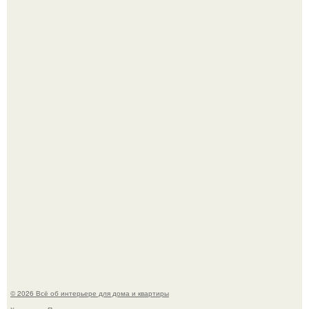
Сокровища из Hoff.
Эко - панно "Песочный Берег":
© 2026 Всё об интерьере для дома и квартиры