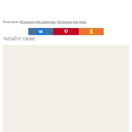
Категории:
Интерьер для квартиры
,
Интерьер для дома
Читайте также
Резьба по дереву в стиле барокко. Резьба по дереву:
стилистические направления и характерные узоры.