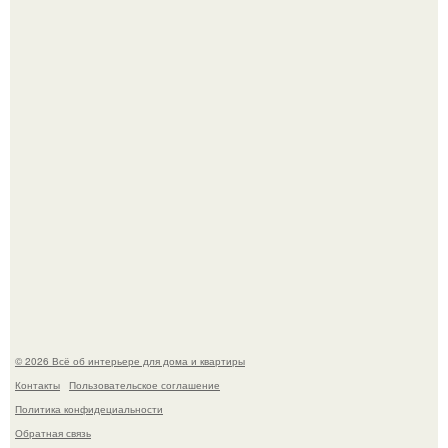
Готовясь к поездке, мы листали путеводители по городу
и наткнулись на фотографию белого дворца.
Моё знакомство с михайловским замком - и я в восторге!
© 2026 Всё об интерьере для дома и квартиры
Контакты
Пользовательское соглашение
Политика конфидециальности
Обратная связь