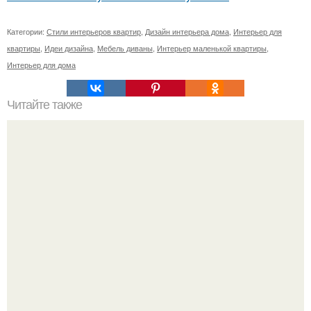
Категории:
Стили интерьеров квартир
,
Дизайн интерьера дома
,
Интерьер для
квартиры
,
Идеи дизайна
,
Мебель диваны
,
Интерьер маленькой квартиры
,
Интерьер для дома
Читайте также
Хранение чеснока и лука: народные способы.