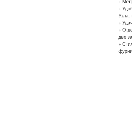
+ Мет
+ Удо
Узла,
+ Уда
+ Отд
две з
+ Сти
фурни