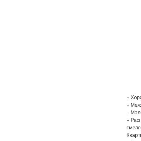
+ Хор
+ Меж
+ Мал
+ Рас
смело
Кварт