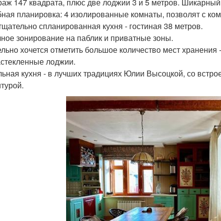
раж 147 квадрата, плюс две лоджии 3 и 5 метров. Шикарный 
бная планировка: 4 изолированные комнаты, позволят с ко
 тщательно спланированная кухня - гостиная 38 метров.
чное зонирование на паблик и приватные зоны.
ельно хочется отметить большое количество мест хранения 
астекленные лоджии.
льная кухня - в лучших традициях Юлии Высоцкой, со встро
турой.