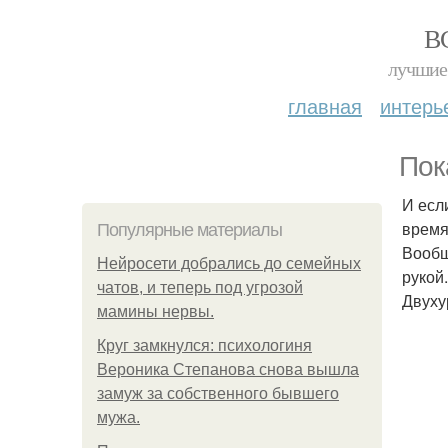
В
лучшие 
главная
интерь
Пок
И есл
время
Популярные материалы
Вообщ
Нейросети добрались до семейных
рукой
чатов, и теперь под угрозой
Двуху
мамины нервы.
Круг замкнулся: психологиня
Вероника Степанова снова вышла
замуж за собственного бывшего
мужа.