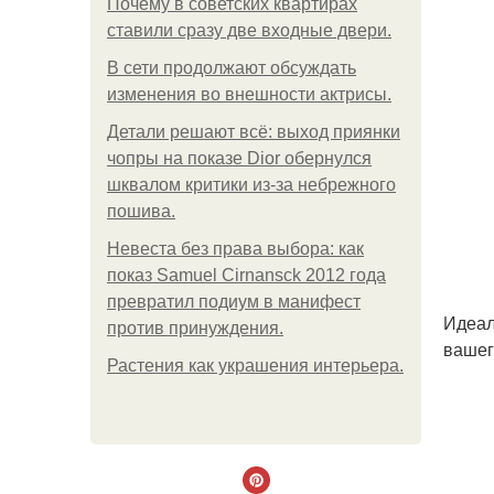
Почему в советских квартирах
ставили сразу две входные двери.
В сети продолжают обсуждать
изменения во внешности актрисы.
Детали решают всё: выход приянки
чопры на показе Dior обернулся
шквалом критики из-за небрежного
пошива.
Невеста без права выбора: как
показ Samuel Cirnansck 2012 года
превратил подиум в манифест
Идеал
против принуждения.
вашег
Растения как украшения интерьера.