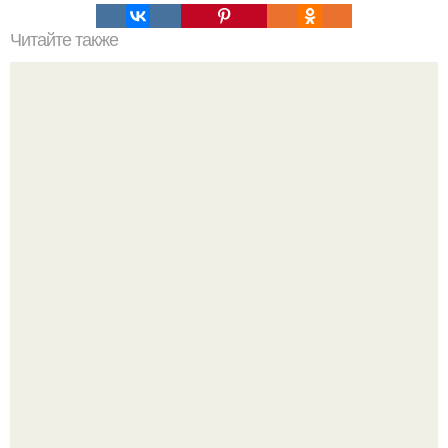
Читайте также
Почему пластиковые окна зимой потеют?
Я не дизайнер интерьеров и никогда им не была.