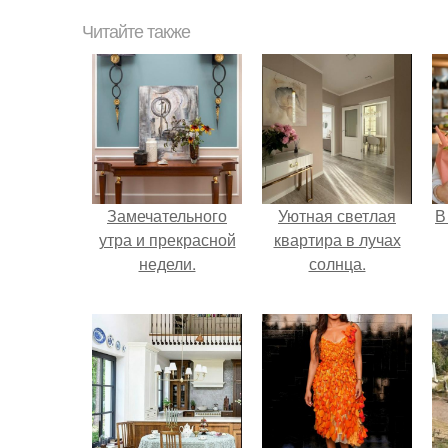
Читайте также
Замечательного
Уютная светлая
В
утра и прекрасной
квартира в лучах
недели.
солнца.