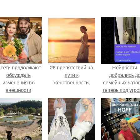
 сети продолжают
26 препятствий на
Нейросети
обсуждать
пути к
добрались д
изменения во
женственности.
семейных чатов
внешности
теперь под угро
актрисы.
мамины нерв