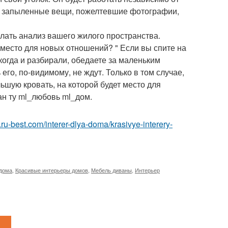
рые запыленные вещи, пожелтевшие фотографии,
ать анализ вашего жилого пространства.
 место для новых отношений? " Если вы спите на
когда и разбирали, обедаете за маленьким
его, по-видимому, не ждут. Только в том случае,
ьшую кровать, на которой будет место для
ан ту ml_любовь ml_дом.
or.ru-best.com/interer-dlya-doma/krasivye-interery-
 дома
,
Красивые интерьеры домов
,
Мебель диваны
,
Интерьер