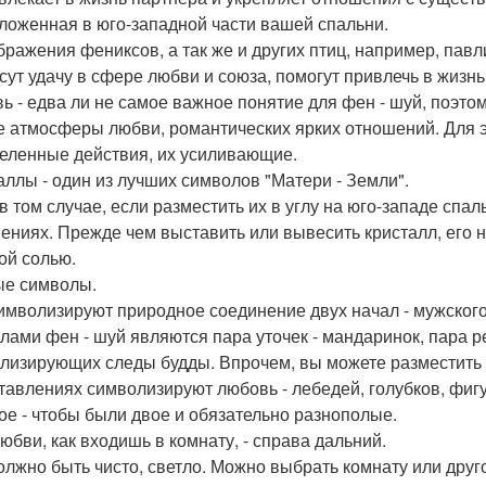
ложенная в юго-западной части вашей спальни.
ображения фениксов, а так же и других птиц, например, па
сут удачу в сфере любви и союза, помогут привлечь в жизнь
ь - едва ли не самое важное понятие для фен - шуй, поэто
е атмосферы любви, романтических ярких отношений. Для э
еленные действия, их усиливающие.
аллы - один из лучших символов "Матери - Земли".
в том случае, если разместить их в углу на юго-западе спал
ениях. Прежде чем выставить или вывесить кристалл, его ну
ой солью.
е символы.
имволизируют природное соединение двух начал - мужског
лами фен - шуй являются пара уточек - мандаринок, пара 
лизирующих следы будды. Впрочем, вы можете разместить
тавлениях символизируют любовь - лебедей, голубков, фиг
ое - чтобы были двое и обязательно разнополые.
любви, как входишь в комнату, - справа дальний.
олжно быть чисто, светло. Можно выбрать комнату или друг