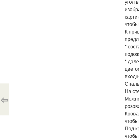
угол 
изобр
карти
чтобы 
К при
предл
* сос
подож
* дал
цвето
входно
Спаль
На ст
⇦
Можно
розов
Крова
чтобы
Под к
чтобы