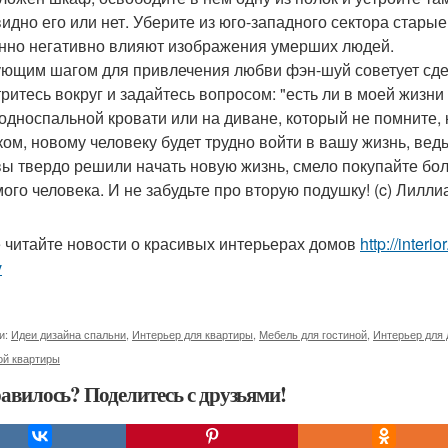
 видно его или нет. Уберите из юго-западного сектора ста
нно негативно влияют изображения умерших людей.
ющим шагом для привлечения любви фэн-шуй советует сдел
ритесь вокруг и задайтесь вопросом: "есть ли в моей жизни
 односпальной кровати или на диване, который не помните, 
ком, новому человеку будет трудно войти в вашу жизнь, ведь 
вы твердо решили начать новую жизнь, смело покупайте бол
ого человека. И не забудьте про вторую подушку! (c) Лилли
 читайте новости о красивых интерьерах домов
http://interi
v
и:
Идеи дизайна спальни
,
Интерьер для квартиры
,
Мебель для гостиной
,
Интерьер для
ой квартиры
авилось? Поделитесь с друзьями!