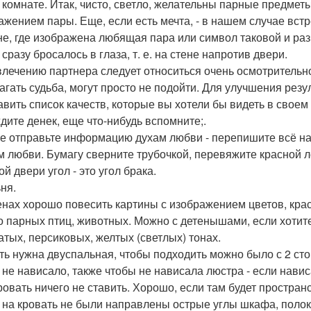
в комнате. Итак, чисто, светло, желательны парные предметы
ажением пары. Еще, если есть мечта, - в нашем случае встр
не, где изображена любящая пара или символ таковой и разм
сразу бросалось в глаза, т. е. на стене напротив двери.
влечению партнера следует относиться очень осмотрительно
агать судьба, могут просто не подойти. Для улучшения резу
тавить список качеств, которые вы хотели бы видеть в своем
дите денек, еще что-нибудь вспомните;.
ее отправьте информацию духам любви - перепишите всё на
м любви. Бумагу сверните трубочкой, перевяжите красной л
й двери угол - это угол брака.
ня.
енах хорошо повесить картины с изображением цветов, крас
 парных птиц, животных. Можно с детенышами, если хотит
атых, персиковых, желтых (светлых) тонах.
ть нужна двуспальная, чтобы подходить можно было с 2 сто
 не нависало, также чтобы не нависала люстра - если навис
ровать ничего не ставить. Хорошо, если там будет простран
 на кровать не были направлены острые углы шкафа, полок.