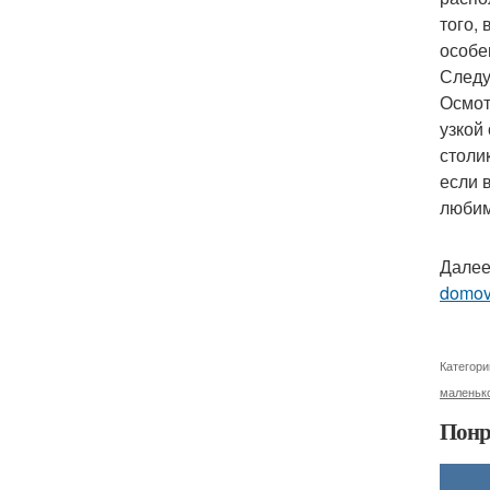
того,
особе
Следу
Осмот
узкой
столи
если 
любим
Далее
domo
Категори
маленьк
Понр