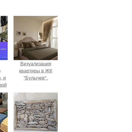
Визуализация
о
квартиры в ЖК
, и
"Булычев".
зой
ы.