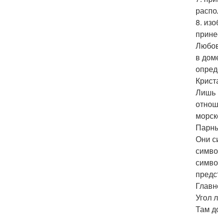
распо
8. из
прине
Любов
в дом
опред
Крист
Лишь 
отнош
морск
Парны
Они с
симво
симво
предс
Главн
Угол 
Там д