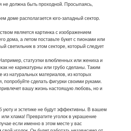
ня не должна быть проходной. Просыпаясь,
шем доме располагается юго-западный сектор.
ством является картинка с изображением
го дома, а летом поставьте букет с пионами или
й светильник в этом секторе, который следует
 Например, статуэтки влюбленных или жениха и
как не карикатурны или грубо сделаны. Таким
ые из натуральных материалов, из которых
я, попробуйте сделать фигурки своими руками.
привлечет вашу жизнь настоящую любовь, но и
б уюту и эстетике не будут эффективны. В вашем
и или хлама! Превратите уголок в украшение
лучае если именно в этом месте у вас
 свой уголок. Он будет работать независимо от