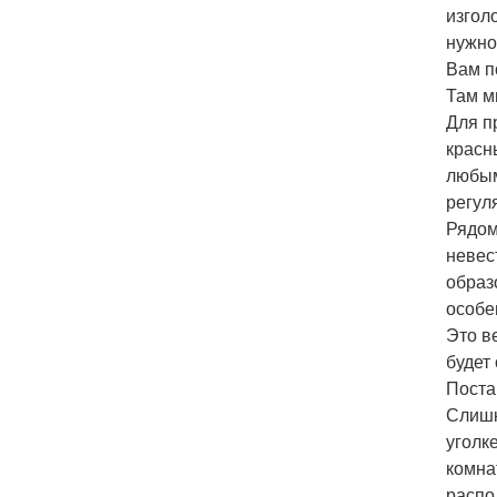
изгол
нужно 
Вам п
Там м
Для п
красн
любым
регул
Рядом
невес
образ
особе
Это в
будет
Поста
Слишк
уголк
комна
распо