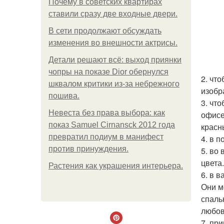
Почему в советских квартирах
ставили сразу две входные двери.
В сети продолжают обсуждать
изменения во внешности актрисы.
Детали решают всё: выход приянки
чопры на показе Dior обернулся
2. чт
шквалом критики из-за небрежного
изобр
пошива.
3. чт
Невеста без права выбора: как
офисе
показ Samuel Cirnansck 2012 года
красн
превратил подиум в манифест
4. в 
против принуждения.
5. во
цвета
Растения как украшения интерьера.
6. в 
Они м
спаль
любов
7. пр