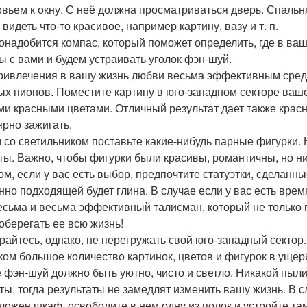
овьем к окну. С неё должна просматриваться дверь. Спаль
видеть что-то красивое, например картину, вазу и т. п.
онадобится компас, который поможет определить, где в ва
ы с вами и будем устраивать уголок фэн-шуй.
ривлечения в вашу жизнь любви весьма эффективным сред
ых пионов. Поместите картину в юго-западном секторе ваше
и красными цветами. Отличный результат дает также красны
ярно зажигать.
 со светильником поставьте какие-нибудь парные фигурки.
ты. Важно, чтобы фигурки были красивы, романтичны, но ни
ом, если у вас есть выбор, предпочтите статуэтки, сделанн
нно подходящей будет глина. В случае если у вас есть врем
есьма и весьма эффективный талисман, который не только 
 оберегать ее всю жизнь!
райтесь, однако, не перегружать свой юго-западный сектор.
ом большое количество картинок, цветов и фигурок в ущер
е фэн-шуй должно быть уютно, чисто и светло. Никакой пыл
ты, тогда результаты не замедлят изменить вашу жизнь. В с
ложен шкаф, освободите в нем одну из полок и устройте там