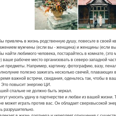
обы привлечь в жизнь родственную душу, повесьте в своей 
ажением мужчины (если вы - женщина) и женщины (если вы
обы найти любимого человека, постарайтесь в комнате, (это
) ваше рабочее место организовать в северо-западной част
ые предметы. Например, картинку, фотографию, вазу, пенал
полнолуние полезно зажигать несколько свечей, плавающих в
 время важной встречи, свидания, оденьтесь так, чтобы в в
. Это повысит энергию ЦИ.
вашей спальне не должно быть зеркал.
огут уносить удачу в партнерстве и любви из вашей жизни. 
не может играть против вас. Он обладает сверхвысокой энер
ь разрушительно.
ивлекает в жизнь партнера и укрепляет отношения с сущес