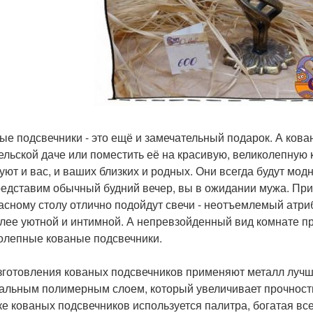
ые подсвечники - это ещё и замечательный подарок. А кова
ельской даче или поместить её на красивую, великолепную
уют и вас, и ваших близких и родных. Они всегда будут мод
едставим обычный будний вечер, вы в ожидании мужа. Приг
асному столу отлично подойдут свечи - неотъемлемый атри
лее уютной и интимной. А непревзойденный вид комнате пр
олепные кованые подсвечники.
зготовления кованых подсвечников применяют металл лучш
альным полимерным слоем, который увеличивает прочность,
ке кованых подсвечников используется палитра, богатая в