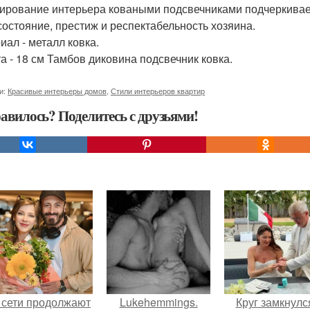
ирование интерьера коваными подсвечниками подчеркивает
состояние, престиж и респектабельность хозяина.
иал - металл ковка.
а - 18 см Тамбов диковина подсвечник ковка.
и:
Красивые интерьеры домов
,
Стили интерьеров квартир
авилось? Поделитесь с друзьями!
 сети продолжают
Lukehemmings.
Круг замкнулс