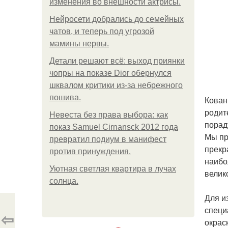
изменения во внешности актрисы.
Нейросети добрались до семейных
чатов, и теперь под угрозой
мамины нервы.
Детали решают всё: выход приянки
чопры на показе Dior обернулся
шквалом критики из-за небрежного
пошива.
Кован
родит
Невеста без права выбора: как
порад
показ Samuel Cirnansck 2012 года
Мы пр
превратил подиум в манифест
прекр
против принуждения.
наибо
Уютная светлая квартира в лучах
велик
солнца.
Для и
специ
⇦
окрас