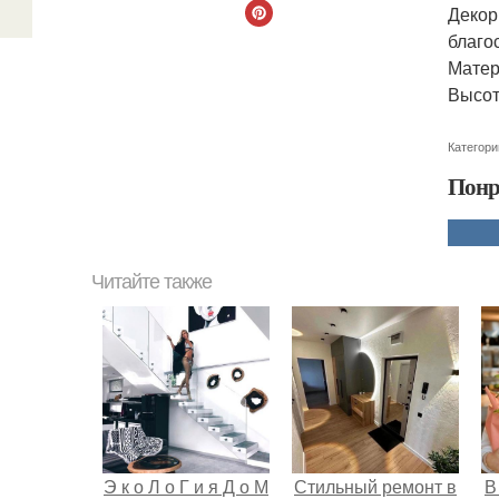
Декор
благо
Матер
Высот
Категори
Понр
Читайте также
Э к о Л о Г и я Д о М
Стильный ремонт в
В