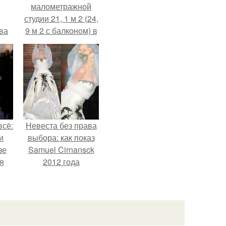
малометражной
студии 21, 1 м 2 (24,
ва
9 м 2 с балконом) в
за
Краснодаре.
о
.
всё:
Невеста без права
и
выбора: как показ
зе
Samuel Cirnansck
я
2012 года
ки
превратил подиум
го
в манифест против
принуждения.