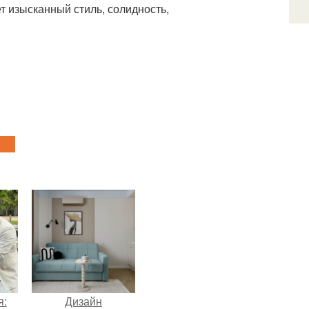
 изысканный стиль, солидность,
я:
Дизайн