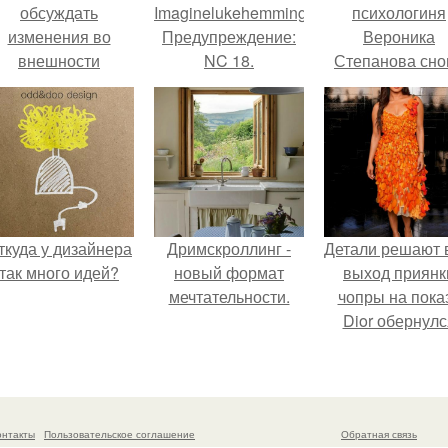
обсуждать
Imaginelukehemmings.
психологиня
изменения во
Предупреждение:
Вероника
внешности
NC 18.
Степанова сно
актрисы.
вышла замуж 
собственног
бывшего мужа
ткуда у дизайнера
Дримскроллинг -
Детали решают 
так много идей?
новый формат
выход приянк
мечтательности.
чопры на пока
Dior обернулс
шквалом крити
из-за небрежно
пошива.
онтакты
Пользовательское соглашение
Обратная связь