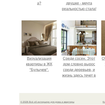
а?
двушке - мечта
реальностью стала!
Визуализация
Среди сосен. Этот
О
квартиры в ЖК
дом словно вырос
"Булычев".
среди деревьев, и
жизнь здесь течет в
собственном ритме
- спокойно, без
спешки и лишнего
шума.
© 2026 Всё об интерьере для дома и квартиры
К