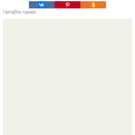
Читайте также
Как приготовить гипс для заливки форм. Как разводить
гипс: Все о приготовлении идеального раствора
Стильный ремонт в двушке - мечта реальностью стала!