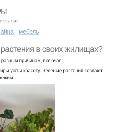
РЫ
е статьи
зайна
мебель
растения в своих жилищах?
 разным причинам, включая:
тиры уют и красоту. Зеленые растения создают
вежим.