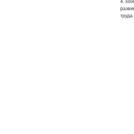
4. хо
разви
труда.