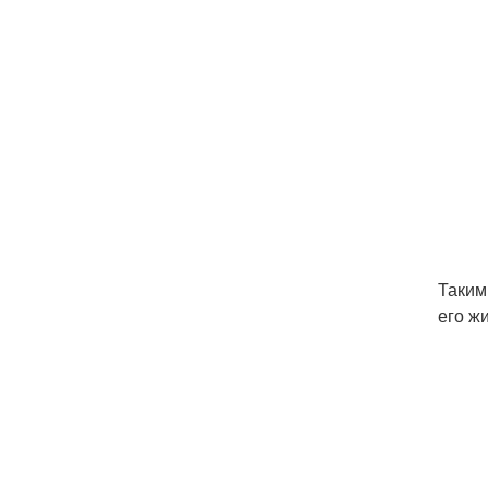
Таким
его ж