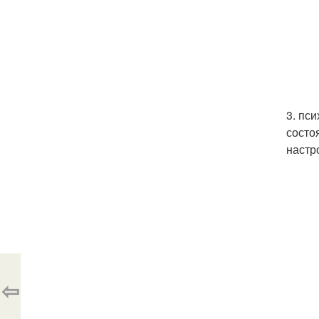
3. пс
состо
настр
⇦