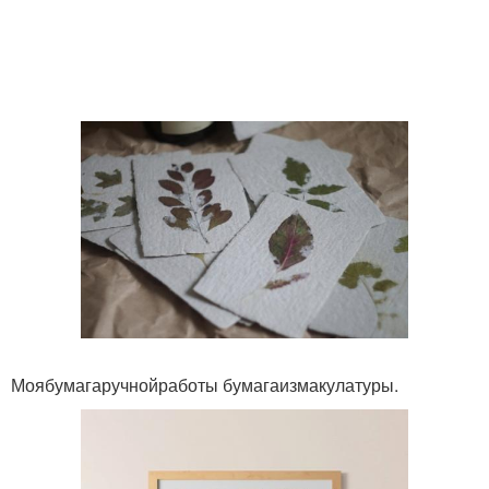
Моябумагаручнойработы бумагаизмакулатуры.