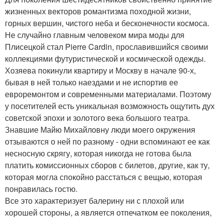
жизненных векторов романтизма походной жизни,
горных вершин, чистого неба и бесконечности космоса.
Не случайно главным человеком мира моды для
Плисецкой стал Pierre Cardin, прославившийся своими
коллекциями футуристической и космической одежды.
Хозяева покинули квартиру и Москву в начале 90-х,
бывая в ней только наездами и не испортив ее
евроремонтом и современными материалами. Поэтому
у посетителей есть уникальная возможность ощутить дух
советской эпохи и золотого века большого театра.
Знавшие Майю Михайловну люди моего окружения
отзываются о ней по разному - одни вспоминают ее как
несносную скрягу, которая никогда не готова была
платить комиссионных сборов с билетов, другие, как ту,
которая могла спокойно расстаться с вещью, которая
понравилась гостю.
Все это характеризует балерину ни с плохой или
хорошей стороны, а является отпечатком ее поколения,