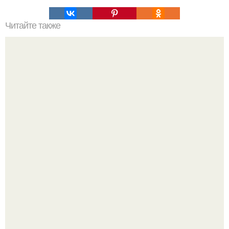
Читайте также
Значение картина с волками. В том случае, если вы
любите вышивать, то наверняка задумывались о том,
что означает та или иная вышитая вами картина.