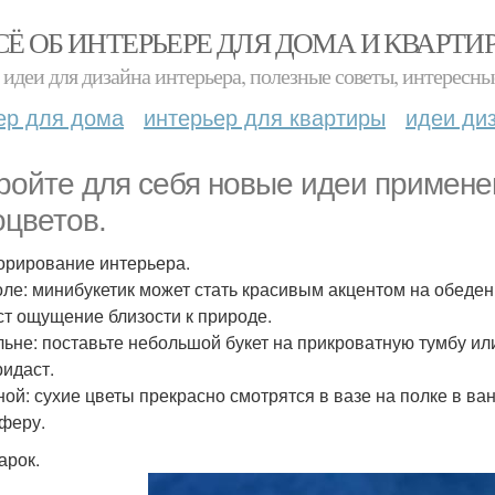
СЁ ОБ ИНТЕРЬЕРЕ ДЛЯ ДОМА И КВАРТИ
идеи для дизайна интерьера, полезные советы, интересны
ер для дома
интерьер для квартиры
идеи ди
ройте для себя новые идеи примене
оцветов.
корирование интерьера.
оле: минибукетик может стать красивым акцентом на обеден
ст ощущение близости к природе.
льне: поставьте небольшой букет на прикроватную тумбу и
ридаст.
ной: сухие цветы прекрасно смотрятся в вазе на полке в в
феру.
арок.