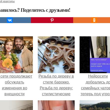
ой квартиры
авилось? Поделитесь с друзьями!
 сети продолжают
Резьба по дереву в
Нейросети
обсуждать
стиле барокко.
добрались д
изменения во
Резьба по дереву:
семейных чатов
внешности
стилистические
теперь под угро
актрисы.
направления и
мамины нерв
характерные узоры.