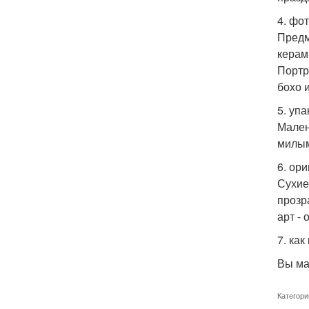
4. фо
Предм
керам
Портр
бохо 
5. уп
Мален
милы
6. ор
Сухие
прозр
арт - 
7. ка
Вы ма
Категори