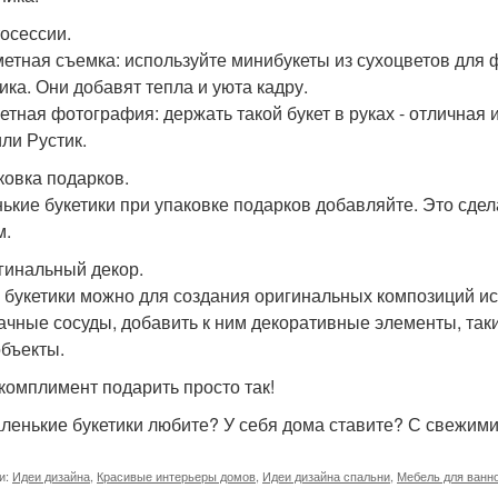
тосессии.
етная съемка: используйте минибукеты из сухоцветов для фо
ика. Они добавят тепла и уюта кадру.
етная фотография: держать такой букет в руках - отличная 
или Рустик.
аковка подарков.
ькие букетики при упаковке подарков добавляйте. Это сд
м.
игинальный декор.
 букетики можно для создания оригинальных композиций ис
ачные сосуды, добавить к ним декоративные элементы, таки
объекты.
к комплимент подарить просто так!
ленькие букетики любите? У себя дома ставите? С свежими
и:
Идеи дизайна
,
Красивые интерьеры домов
,
Идеи дизайна спальни
,
Мебель для ванн