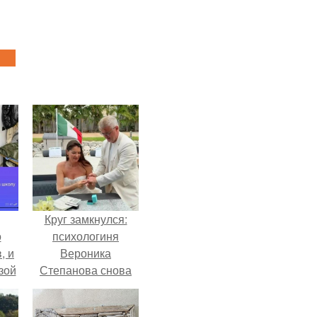
Круг замкнулся:
о
психологиня
, и
Вероника
зой
Степанова снова
ы.
вышла замуж за
собственного