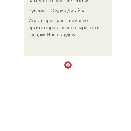
находится в Москве, Россия.
Рубрика: "Студия Дизайна".
Игры с пространством двух
архитекторов: японца эири ота и
канадки Ирен гардпуа.