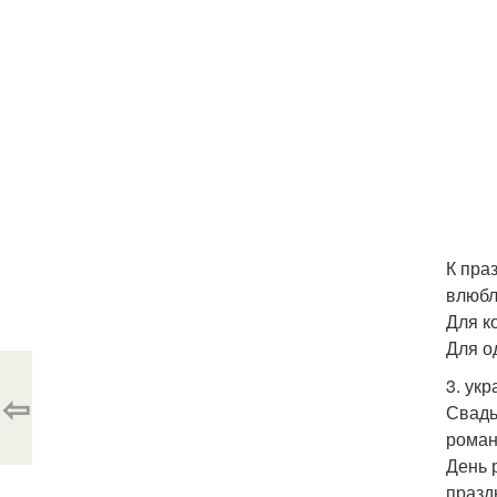
К пра
влюбл
Для к
Для о
3. ук
⇦
Свадь
роман
День 
празд