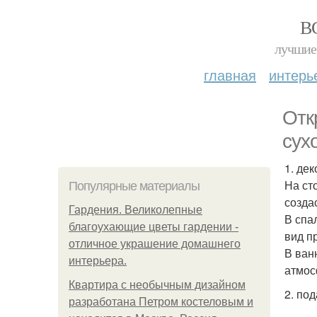
В
лучшие 
главная
интерь
Отк
сух
1. де
На ст
Популярные материалы
созда
Гардения. Великолепные
В спа
благоухающие цветы гардении -
вид п
отличное украшение домашнего
В ван
интерьера.
атмос
Квартира с необычным дизайном
2. под
разработана Петром костеловым и