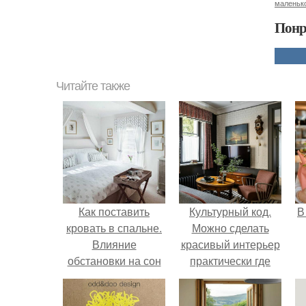
маленьк
Понр
Читайте также
Как поставить
Культурный код.
В
кровать в спальне.
Можно сделать
Влияние
красивый интерьер
обстановки на сон
практически где
угодно.