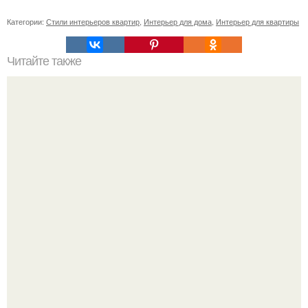
Категории:
Стили интерьеров квартир
,
Интерьер для дома
,
Интерьер для квартиры
Читайте также
Как правильно обрезать герань, чтобы она пышно цвела.