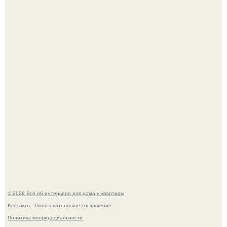
Визуализация квартиры в ЖК "Булычев".
Откуда у дизайнера так много идей?
© 2026 Всё об интерьере для дома и квартиры
Контакты
Пользовательское соглашение
Политика конфидециальности