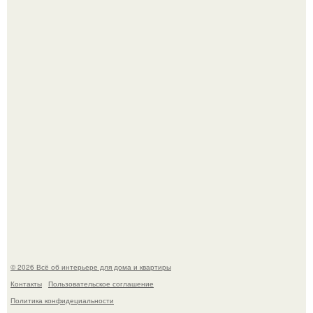
5 ошибок в планировке, из-за которых вы теряете метры.
"Проиллюстрированные Люди": Томас майландер
превратил солнечные ожоги в арт - объект.
© 2026 Всё об интерьере для дома и квартиры
Контакты
Пользовательское соглашение
Политика конфидециальности