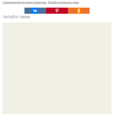
Современный интерьер квартиры
,
Дизайн интерьера дома
Читайте также
Виды ламп. Лампы накаливания.
Привет! Хочу поделиться моим давним и очередным