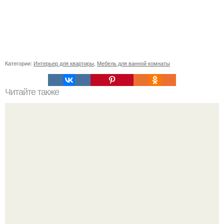
Категории:
Интерьер для квартиры
,
Мебель для ванной комнаты
Читайте также
Самые интересные факты о московских вокзалах.