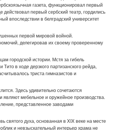
сербскоязычная газета, функционировал первый
оде действовал первый сербский театр, гордились
ный впоследствии в белградский университет
рушенных первой мировой войной.
омочий, делегировав их своему проверенному
ам городской истории. Мстя за гибель
Тито в ходе дерзкого партизанского рейда,
асчитывалось триста гимназистов и
лится. Здесь удивительно сочетаются
и являют мебельное и оружейное производства.
вление, представленное заводами
ь святого духа, основанная в XIX веке на месте
облик и невзыскательный интерьер храма не