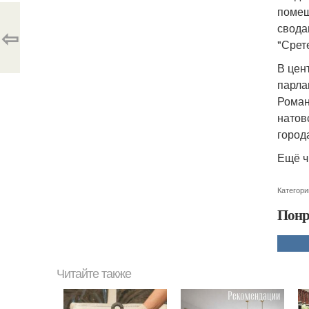
помеш
свода
⇦
"Срет
В цен
парла
Роман
натов
город
Ещё ч
Категори
Понр
Читайте также