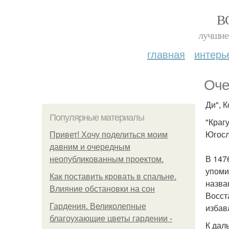
В
лучшие 
главная
интерь
Оче
Ди", 
Популярные материалы
"Краг
Югосл
Привет! Хочу поделиться моим
давним и очередным
В 147
неопубликованным проектом.
упоми
Как поставить кровать в спальне.
назва
Влияние обстановки на сон
Восст
Гардения. Великолепные
избав
благоухающие цветы гардении -
К дал