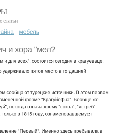
РЫ
е статьи
зайна
мебель
ч и хора "мел?
 и для всех", состоится сегодня в крагуеваце.
го удерживало пятое место в тогдашней
чем сообщают турецкие источники. В этом первом
измененной форме "Крагуйофча". Вообще же
й", некогда означавшему "сокол", "ястреб".
 только в 1815 году, ознаменовавшемуся
деление "Первый". Именно здесь пребывала в