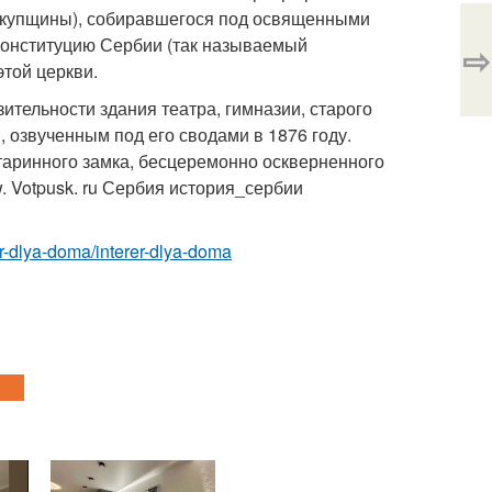
 скупщины), собиравшегося под освященными
 конституцию Сербии (так называемый
⇨
этой церкви.
ительности здания театра, гимназии, старого
озвученным под его сводами в 1876 году.
аринного замка, бесцеремонно оскверненного
. Votpusk. ru Сербия история_сербии
rer-dlya-doma/interer-dlya-doma