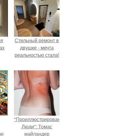
ая
Стильный ремонт в
ах
двушке - мечта
реальностью стала!
"Проиллюстрированные
Люди": Томас
не
майландер