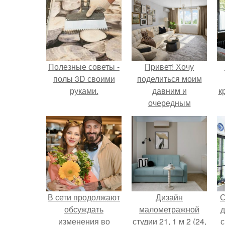
Полезные советы -
Привет! Хочу
полы 3D своими
поделиться моим
руками.
давним и
к
очередным
неопубликованным
проектом.
В сети продолжают
Дизайн
С
обсуждать
малометражной
д
изменения во
студии 21, 1 м 2 (24,
с