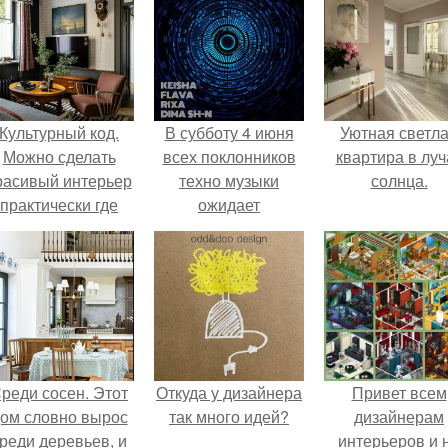
Культурный код.
В субботу 4 июня
Уютная светл
Можно сделать
всех поклонников
квартира в луч
расивый интерьер
техно музыки
солнца.
практически где
ожидает
угодно.
совершенно новая
концепция
вечеринок.
реди сосен. Этот
Откуда у дизайнера
Привет всем
ом словно вырос
так много идей?
дизайнерам
реди деревьев, и
интерьеров и 