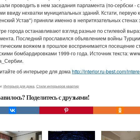
али проводить в нем заседания парламента (по-сербски -
ми ввиду нехватки муниципальных зданий. Кстати, первую
енский Устав") приняли именно в непритязательных стенах 
тре города останавливают взгляд разные по стилевой выраз
мента. Последний прославился объявлением войны Турции, 
тическим вояжем в прошлое воспринимается посещение ст
скими бомбардировками 1999-го года. Источник текста: www
а_Сербии.
итайте об интерьере для дома
http://interior.ru-best.com/inte
и:
Интерьер для дома
,
Стили интерьеров квартир
авилось? Поделитесь с друзьями!