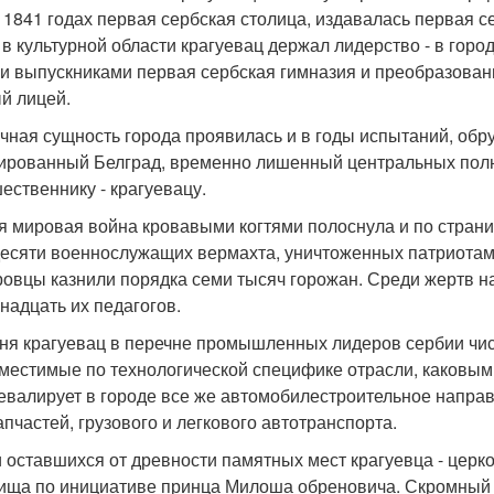
- 1841 годах первая сербская столица, издавалась первая 
И в культурной области крагуевац держал лидерство - в гор
и выпускниками первая сербская гимназия и преобразован
й лицей.
чная сущность города проявилась и в годы испытаний, об
ированный Белград, временно лишенный центральных полн
ественнику - крагуевацу.
я мировая война кровавыми когтями полоснула и по страниц
есяти военнослужащих вермахта, уничтоженных патриотами 
ровцы казнили порядка семи тысяч горожан. Среди жертв н
надцать их педагогов.
ня крагуевац в перечне промышленных лидеров сербии чис
местимые по технологической специфике отрасли, каковым
евалирует в городе все же автомобилестроительное напра
апчастей, грузового и легкового автотранспорта.
 оставшихся от древности памятных мест крагуевца - церков
ища по инициативе принца Милоша обреновича. Скромный 