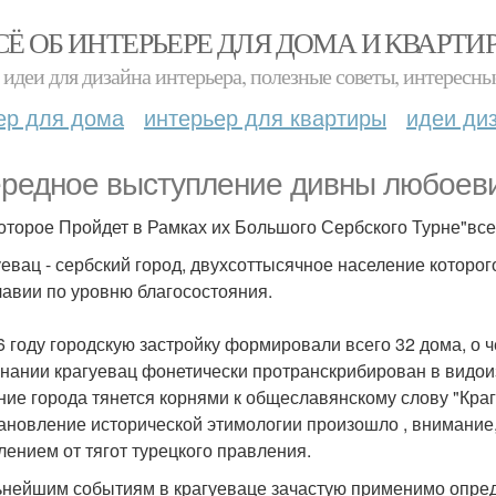
СЁ ОБ ИНТЕРЬЕРЕ ДЛЯ ДОМА И КВАРТИ
идеи для дизайна интерьера, полезные советы, интересны
ер для дома
интерьер для квартиры
идеи ди
редное выступление дивны любоеви
Которое Пройдет в Рамках их Большого Сербского Турне"всем
уевац - сербский город, двухсоттысячное население которо
авии по уровню благосостояния.
6 году городскую застройку формировали всего 32 дома, о 
нании крагуевац фонетически протранскрибирован в видо
ние города тянется корнями к общеславянскому слову "Крагу
ановление исторической этимологии произошло , внимание,
лением от тягот турецкого правления.
ьнейшим событиям в крагуеваце зачастую применимо опре