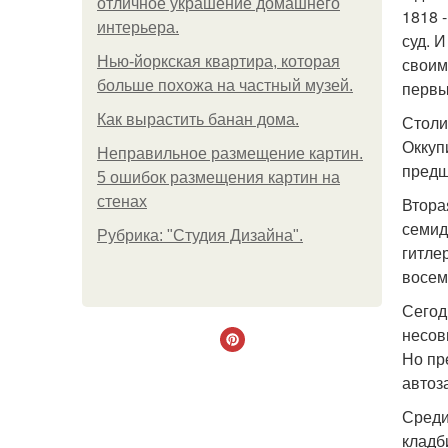
отличное украшение домашнего
1818 
интерьера.
суд. 
Нью-йоркская квартира, которая
своим
больше похожа на частный музей.
первы
Как вырастить банан дома.
Столи
Оккуп
Неправильное размещение картин.
предш
5 ошибок размещения картин на
стенах
Втора
семид
Рубрика: "Студия Дизайна".
гитле
восем
Сегод
несов
Но пр
автоз
Среди
кладб