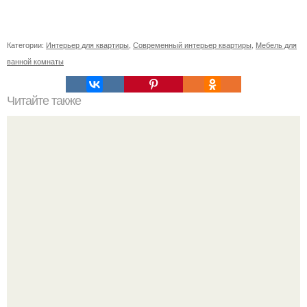
Категории:
Интерьер для квартиры
,
Современный интерьер квартиры
,
Мебель для
ванной комнаты
Читайте также
Как организовать хранение в маленькой квартире: 5
решений.