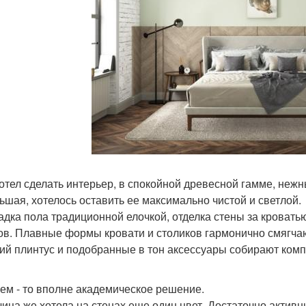
отел сделать интерьер, в спокойной древесной гамме, нежн
ьшая, хотелось оставить ее максимально чистой и светлой.
адка пола традиционной елочкой, отделка стены за кровать
в. Плавные формы кровати и столиков гармонично смягчаю
ий плинтус и подобранные в тон аксессуары собирают комп
ем - то вполне академическое решение.
чица же хотела на стенах еще один цвет. Достаточно актив