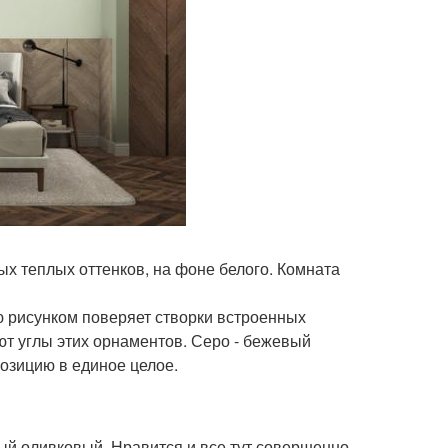
ых теплых оттенков, на фоне белого. Комната
ю рисунком поверяет створки встроенных
т углы этих орнаментов. Серо - бежевый
озицию в единое целое.
ный оливковый. Нравится и все тут совершенно