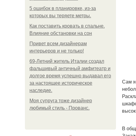
5 ошибок в планировке, из-за
которых вы теряете метры.
Как поставить кровать в спальне.
Влияние обстановки на сон
Привет всем дизайнерам
интерьеров и не только!
69-Летний житель Италии создал
фальшивый античный амфитеатр и
долгое время успешно выдавал его
Сам х
за настоящее историческое
небол
наследие.
Раскл
Моя супруга тоже дизайнер
шкафо
любимый стиль - Прованс.
высок
В общ
Заказ