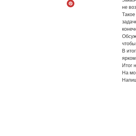
не во
Такое
задач
конеч
Обсуж
чтобы
В ито
ярком
Итог 
На мо
Напиш