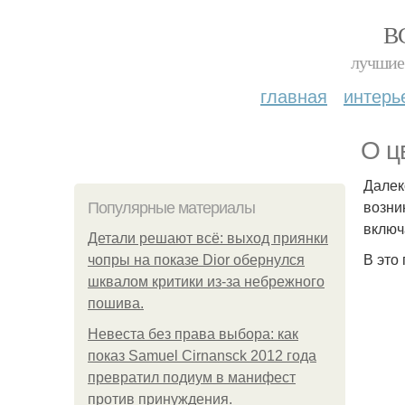
В
лучшие 
главная
интерь
О ц
Далек
возни
Популярные материалы
включ
Детали решают всё: выход приянки
В это
чопры на показе Dior обернулся
шквалом критики из-за небрежного
пошива.
Невеста без права выбора: как
показ Samuel Cirnansck 2012 года
превратил подиум в манифест
против принуждения.