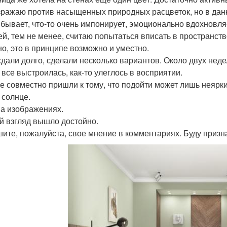
зражаю против насыщенных природных расцветок, но в данн
 бывает, что-то очень импонирует, эмоционально вдохновля
ей, тем не менее, считаю попытаться вписать в пространств
но, это в принципе возможно и уместно.
дали долго, сделали несколько вариантов. Около двух неде
 все выстроилась, как-то улеглось в восприятии.
ге совместно пришли к тому, что подойти может лишь неярк
 солнце.
на изображениях.
й взгляд вышло достойно.
ите, пожалуйста, свое мнение в комментариях. Буду призн