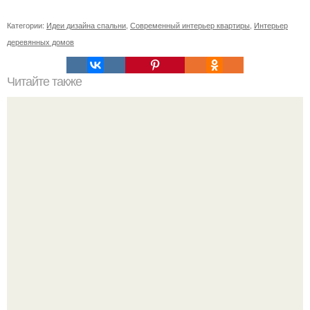
Категории:
Идеи дизайна спальни
,
Современный интерьер квартиры
,
Интерьер
деревянных домов
Читайте также
Картины в офисе по Фен-Шуй. Фен-шуй для бизнеса в
офисе