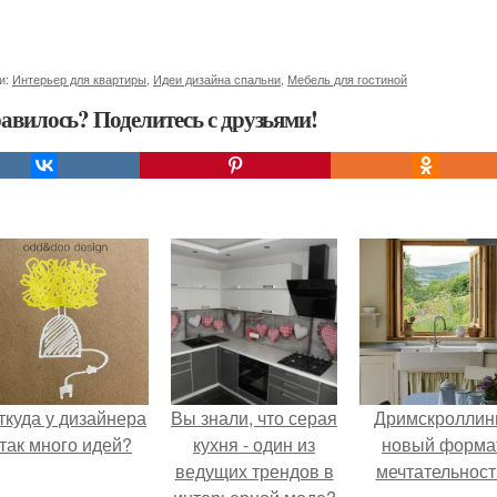
и:
Интерьер для квартиры
,
Идеи дизайна спальни
,
Мебель для гостиной
авилось? Поделитесь с друзьями!
ткуда у дизайнера
Вы знали, что серая
Дримскроллинг
так много идей?
кухня - один из
новый форма
ведущих трендов в
мечтательност