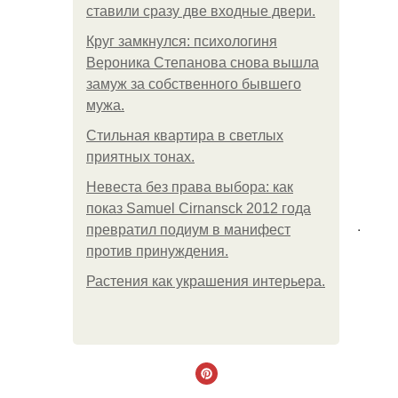
ставили сразу две входные двери.
Круг замкнулся: психологиня
Вероника Степанова снова вышла
замуж за собственного бывшего
мужа.
Стильная квартира в светлых
приятных тонах.
Невеста без права выбора: как
показ Samuel Cirnansck 2012 года
.
превратил подиум в манифест
против принуждения.
Растения как украшения интерьера.