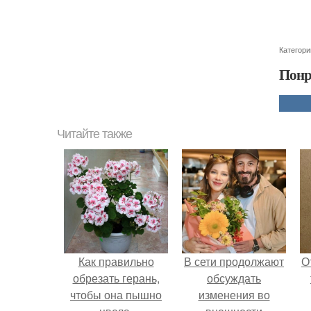
Категори
Понр
Читайте также
Как правильно
В сети продолжают
О
обрезать герань,
обсуждать
чтобы она пышно
изменения во