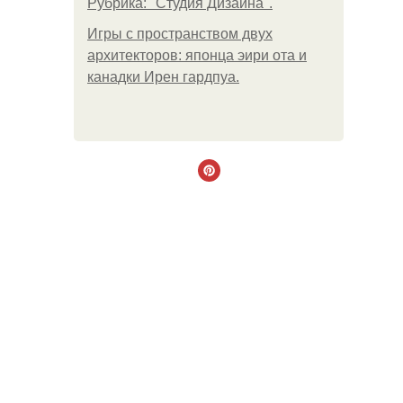
Рубрика: "Студия Дизайна".
Игры с пространством двух
архитекторов: японца эири ота и
канадки Ирен гардпуа.