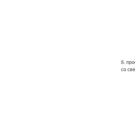
5. пр
со св