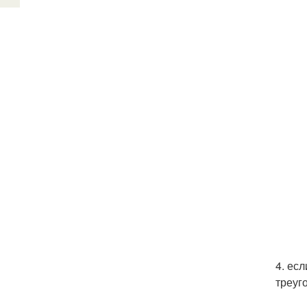
4. ес
треуг