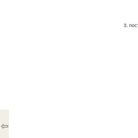
3. по
⇦