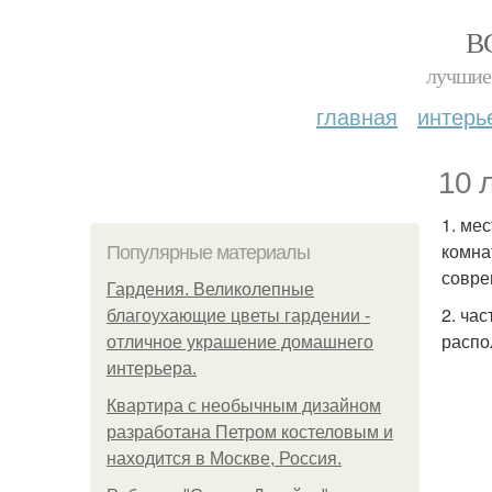
В
лучшие 
главная
интерь
10 
1. ме
комна
Популярные материалы
совре
Гардения. Великолепные
2. ча
благоухающие цветы гардении -
распо
отличное украшение домашнего
интерьера.
Квартира с необычным дизайном
разработана Петром костеловым и
находится в Москве, Россия.