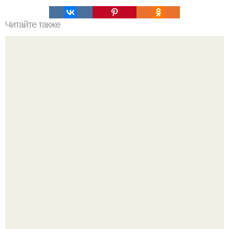
Читайте также
Как правильно обрезать герань, чтобы она пышно цвела.
Разноцветная керамическая плитка как украшение