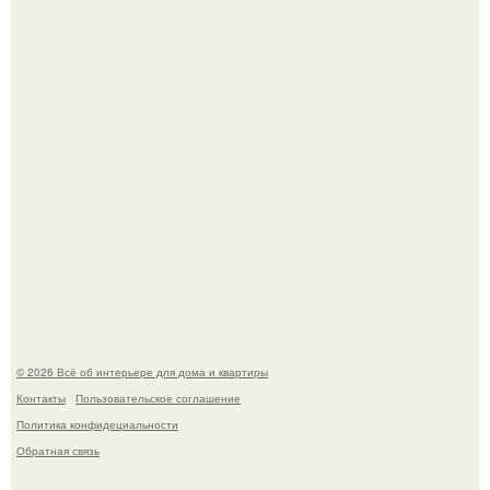
Дримскроллинг - новый формат мечтательности.
Привет всем дизайнерам интерьеров и не только!
© 2026 Всё об интерьере для дома и квартиры
Контакты
Пользовательское соглашение
Политика конфидециальности
Обратная связь