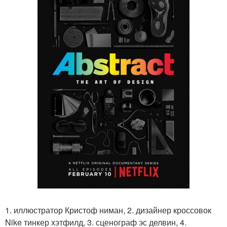
1. иллюстратор Кристоф ниман, 2. дизайнер кроссовок
Nike тинкер хэтфилд, 3. сценограф эс делвин, 4.