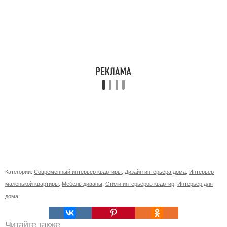
Категории:
Современный интерьер квартиры
,
Дизайн интерьера дома
,
Интерьер
маленькой квартиры
,
Мебель диваны
,
Стили интерьеров квартир
,
Интерьер для
дома
Читайте также