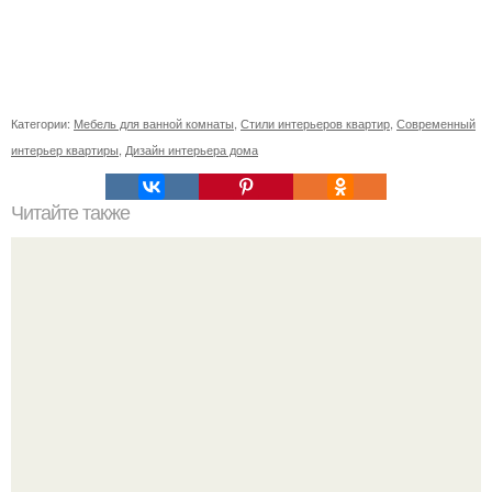
Категории:
Мебель для ванной комнаты
,
Стили интерьеров квартир
,
Современный
интерьер квартиры
,
Дизайн интерьера дома
Читайте также
Сколько сохнут обои на флизелиновой основе после
поклейки. Когда высохнет клей?