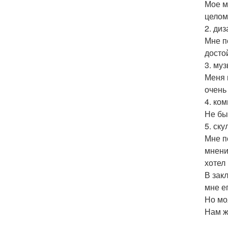
Мое м
целом
2. ди
Мне п
досто
3. му
Меня 
очень
4. ко
Не бы
5. ск
Мне п
мнени
хотел 
В зак
мне е
Но мо
Нам ж