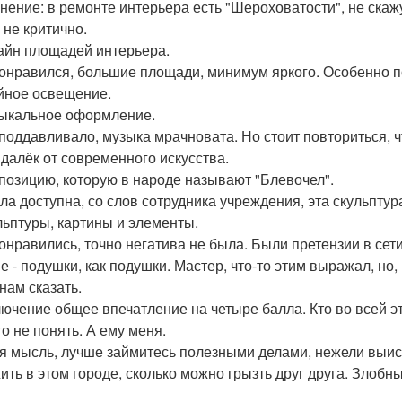
нение: в ремонте интерьера есть "Шероховатости", не скажу
 не критично.
зайн площадей интерьера.
онравился, большие площади, минимум яркого. Особенно п
йное освещение.
зыкальное оформление.
поддавливало, музыка мрачновата. Но стоит повториться, ч
 далёк от современного искусства.
мпозицию, которую в народе называют "Блевочел".
ла доступна, со слов сотрудника учреждения, эта скульптур
ульптуры, картины и элементы.
онравились, точно негатива не была. Были претензии в сети
е - подушки, как подушки. Мастер, что-то этим выражал, но,
нам сказать.
лючение общее впечатление на четыре балла. Кто во всей эт
го не понять. А ему меня.
я мысль, лучше займитесь полезными делами, нежели выиски
ить в этом городе, сколько можно грызть друг друга. Злобн