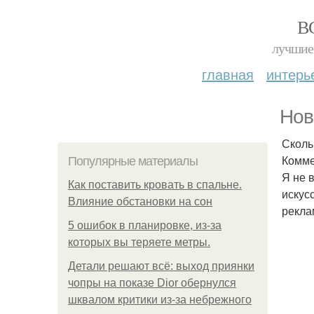
В
лучшие 
главная
интерь
Нов
Сколь
Комме
Популярные материалы
Я не 
Как поставить кровать в спальне.
искус
Влияние обстановки на сон
рекла
5 ошибок в планировке, из-за
которых вы теряете метры.
Детали решают всё: выход приянки
чопры на показе Dior обернулся
шквалом критики из-за небрежного