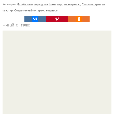
Категории:
Дизайн интерьера дома
,
Интерьер для квартиры
,
Стили интерьеров
квартир
,
Современный интерьер квартиры
Читайте также
Как поставить кровать в спальне. Влияние обстановки на
сон