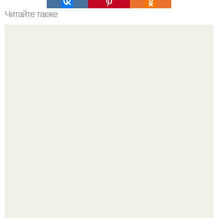
Читайте также
Как поставить кровать в спальне. Влияние обстановки на
сон
Стильный ремонт в двушке - мечта реальностью стала!