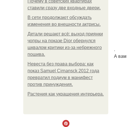
Почему в советских квартирах
ставили сразу две входные двери.
В сети продолжают обсуждать
изменения во внешности актрисы.
Детали решают всё: выход приянки
чопры на показе Dior обернулся
шквалом критики из-за небрежного
.
пошива.
А вам
Невеста без права выбора: как
показ Samuel Cirnansck 2012 года
превратил подиум в манифест
против принуждения.
Растения как украшения интерьера.