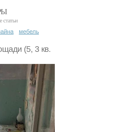
РЫ
е статьи
зайна
мебель
щади (5, 3 кв.