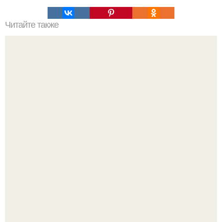
Читайте также
Романтик с лепестками роз. Лучший романтичный
сюрприз для возлюбленной, или что сделать с
лепестками роз?