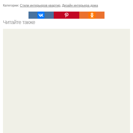
Категории:
Стили интерьеров квартир
,
Дизайн интерьера дома
Читайте также
Создание облицовочной плитки из стеклянных отходов.