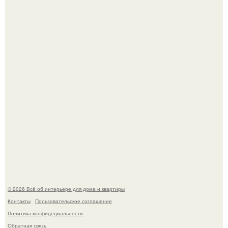
Дизайн малометражной студии 21, 1 м 2 (24, 9 м 2 с
балконом) в Краснодаре.
Визуализация квартиры в ЖК "Булычев".
© 2026 Всё об интерьере для дома и квартиры
Контакты
Пользовательское соглашение
Политика конфидециальности
Обратная связь