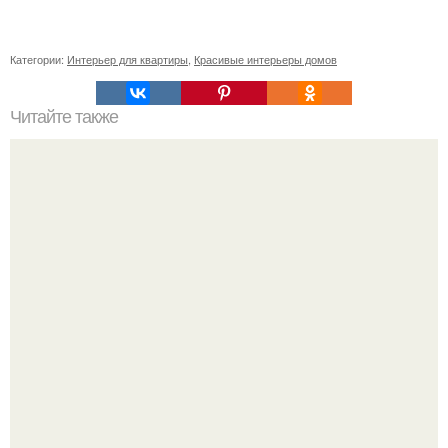
Категории:
Интерьер для квартиры
,
Красивые интерьеры домов
Читайте также
Древесина акации. Породы дерева. Акация - самое
твёрдое из деревьев, растущих в России.