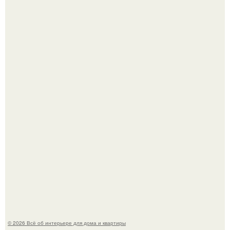
Откуда у дизайнера так много идей?
5 ошибок в планировке, из-за которых вы теряете метры.
© 2026 Всё об интерьере для дома и квартиры