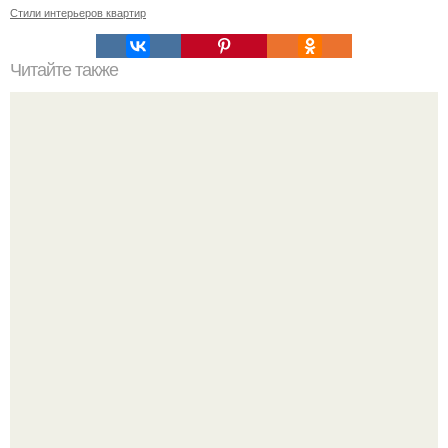
Стили интерьеров квартир
Читайте также
Сколько сохнут обои на флизелиновой основе после
поклейки. Когда высохнет клей?