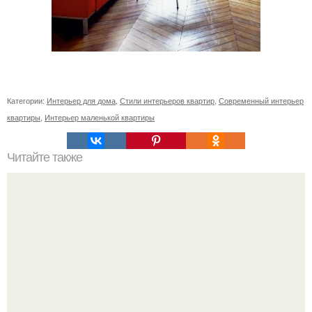
Категории:
Интерьер для дома
,
Стили интерьеров квартир
,
Современный интерьер
квартиры
,
Интерьер маленькой квартиры
Читайте также
Современные фотообои водопады - это не те обои,
которые мы привыкли видеть в домах раньше.