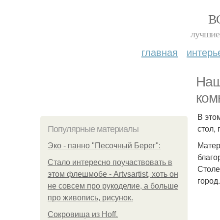
В
лучшие 
главная
интерь
Наш
ком
В это
стол,
Популярные материалы
Матер
Эко - панно "Песочный Берег":
благо
Стало интересно поучаствовать в
Столе
этом флешмобе - Artvsartist, хоть он
город.
не совсем про рукоделие, а больше
про живопись, рисунок.
Сокровища из Hoff.