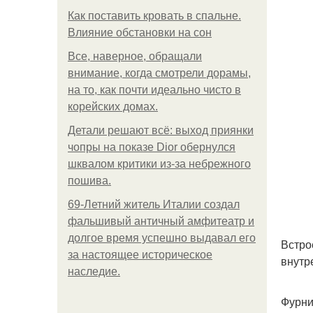
Как поставить кровать в спальне.
Влияние обстановки на сон
Все, наверное, обращали
внимание, когда смотрели дорамы,
на то, как почти идеально чисто в
корейских домах.
Детали решают всё: выход приянки
чопры на показе Dior обернулся
шквалом критики из-за небрежного
пошива.
69-Летний житель Италии создал
фальшивый античный амфитеатр и
долгое время успешно выдавал его
Встро
за настоящее историческое
внутр
наследие.
Фурни