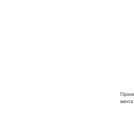
Проек
мечта